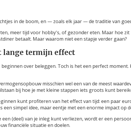
ichtjes in de boom, en — zoals elk jaar — de traditie van g
rten, meer tijd voor hobby's, of gezonder eten. Maar hoe zit
stdiner betaalt. Maar waarom niet een stapje verder gaan?
lange termijn effect
 te beginnen over beleggen. Toch is het een perfect moment
n vermogensopbouw misschien wel een van de meest waardev
staan bij hoe je met kleine stappen iets groots kunt bereik
ginnen kunt profiteren van het effect van tijd: een paar eur
 is een simpel idee, maar eentje met een enorme impact op d
 een (deel) van je inleg kunt verliezen, wordt er een persoo
ouw financiële situatie en doelen.