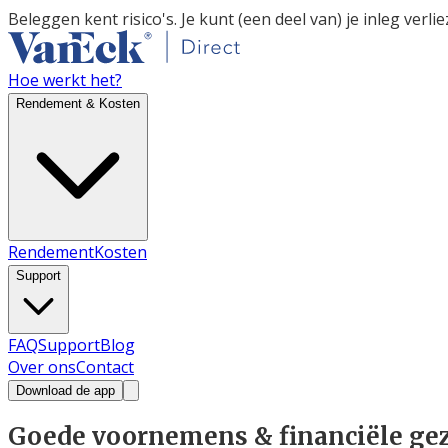
Beleggen kent risico's. Je kunt (een deel van) je inleg verlie
Hoe werkt het?
Rendement & Kosten
Rendement
Kosten
Support
FAQ
Support
Blog
Over ons
Contact
Download de app
Goede voornemens & financiële ge