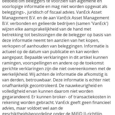
bedoeld om beleggers te voorzien van algemene en
voorlopige informatie en mag niet worden opgevat als
beleggings-, juridisch of fiscaal advies. VanEck Asset
Management B.V. en de aan VanEck Asset Management
B.V. verbonden en gelieerde bedrijven (samen 'VanEck')
wijzen elke aansprakelijkheid van de hand met
betrekking tot beslissingen die de belegger op basis van
deze informatie neemt ten aanzien van het kopen,
verkopen of aanhouden van beleggingen. Informatie is
actueel op de datum van publicatie en kan worden
aangepast. Bepaalde verklaringen in dit artikel kunnen
ramingen, voorspellingen en andere op de toekomst
gerichte verklaringen zijn die niet overeenkomen met de
werkelijkheid. Wij achten de informatie die afkomstig is
van derden, betrouwbaar. Deze informatie is echter niet
onafhankelijk gecontroleerd. De nauwkeurigheid en
volledigheid ervan kunnen daarom niet worden
gegarandeerd. Er kunnen broker- of transactiekosten in
rekening worden gebracht. VanEck geeft geen financieel
advies, maar voldoet wel aan de
geschiktheidsbeoordeling onder de MiFiD II-richtlijn.