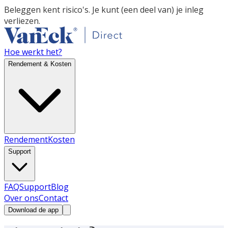
Beleggen kent risico's. Je kunt (een deel van) je inleg
verliezen.
Hoe werkt het?
Rendement & Kosten
Rendement
Kosten
Support
FAQ
Support
Blog
Over ons
Contact
Download de app