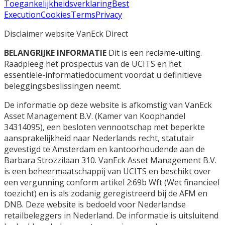
Toegankelijkheidsverklaring
Best
Execution
Cookies
Terms
Privacy
Disclaimer website VanEck Direct
BELANGRIJKE INFORMATIE
Dit is een reclame-uiting.
Raadpleeg het prospectus van de UCITS en het
essentiële-informatiedocument voordat u definitieve
beleggingsbeslissingen neemt.
De informatie op deze website is afkomstig van VanEck
Asset Management B.V. (Kamer van Koophandel
34314095), een besloten vennootschap met beperkte
aansprakelijkheid naar Nederlands recht, statutair
gevestigd te Amsterdam en kantoorhoudende aan de
Barbara Strozzilaan 310. VanEck Asset Management B.V.
is een beheermaatschappij van UCITS en beschikt over
een vergunning conform artikel 2:69b Wft (Wet financieel
toezicht) en is als zodanig geregistreerd bij de AFM en
DNB. Deze website is bedoeld voor Nederlandse
retailbeleggers in Nederland. De informatie is uitsluitend