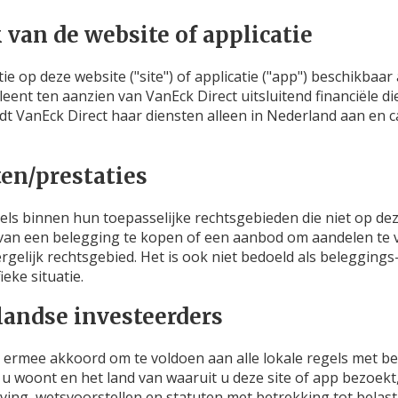
van de website of applicatie
 op deze website ("site") of applicatie ("app") beschikbaar 
ent ten aanzien van VanEck Direct uitsluitend financiële di
t VanEck Direct haar diensten alleen in Nederland aan en ca
en/prestaties
ls binnen hun toepasselijke rechtsgebieden die niet op dez
an een belegging te kopen of een aanbod om aandelen te v
elijk rechtsgebied. Het is ook niet bedoeld als beleggings-, 
eke situatie.
landse investeerders
 ermee akkoord om te voldoen aan alle lokale regels met bet
u woont en het land van waaruit u deze site of app bezoekt, i
eving, wetsvoorstellen en statuten met betrekking tot belast