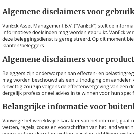
Algemene disclaimers voor gebruik 
VanEck Asset Management B.V. ("VanEck") stelt de informatie
informatieve doeleinden mag worden gebruikt. VanEck verle
deze beleggingsdienst is geregistreerd. Op dit moment bied
klanten/beleggers.
Algemene disclaimers voor product
Beleggers zijn onderworpen aan effecten- en belastingrege
mag worden beschouwd als een uitnodiging om aandelen v
onwettig zou zijn volgens de effectenwetgeving van een derg
dergelijk professioneel advies in te winnen voor hun specifi
Belangrijke informatie voor buiten
Vanwege het wereldwijde karakter van het internet, gaat u
wetten, regels, codes en voorschriften van het land waarin 
voorschriften, decreten, wetten, bevelen, richtlijnen, wetg