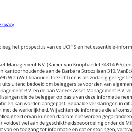
Privacy
dpleeg het prospectus van de UCITS en het essentiële-inform
sset Management B.V. (Kamer van Koophandel 34314095), ee
 en kantoorhoudende aan de Barbara Strozzilaan 310. VanE
9b Wft (Wet financieel toezicht) en is als zodanig geregist
is uitsluitend bedoeld om beleggers te voorzien van algem
t Management B.V. en de aan VanEck Asset Management B.V. v
slissingen die de belegger op basis van deze informatie ne
atie en kan worden aangepast. Bepaalde verklaringen in dit
 met de werkelijkheid. Wij achten de informatie die afkomst
volledigheid ervan kunnen daarom niet worden gegarandeerd
 voldoet wel aan de geschiktheidsbeoordeling onder de MiFiD 
ht van en toegang tot informatie en dat er storingen, vert