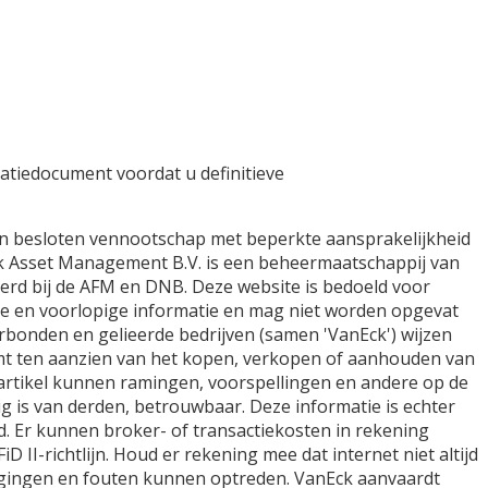
atiedocument voordat u definitieve
n besloten vennootschap met beperkte aansprakelijkheid
ck Asset Management B.V. is een beheermaatschappij van
reerd bij de AFM en DNB. Deze website is bedoeld voor
ene en voorlopige informatie en mag niet worden opgevat
erbonden en gelieerde bedrijven (samen 'VanEck') wijzen
emt ten aanzien van het kopen, verkopen of aanhouden van
 artikel kunnen ramingen, voorspellingen en andere op de
ig is van derden, betrouwbaar. Deze informatie is echter
. Er kunnen broker- of transactiekosten in rekening
II-richtlijn. Houd er rekening mee dat internet niet altijd
ragingen en fouten kunnen optreden. VanEck aanvaardt