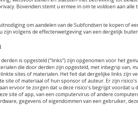
ivacy. Bovendien stemt u ermee in om te voldoen aan alle t
 uitnodiging om aandelen van de Subfondsen te kopen of e
 zijn volgens de effectenwetgeving van een dergelijk buite
n
or derden is opgesteld ("links") zijn opgenomen voor het g
terialen die door derden zijn opgesteld, met inbegrip van, 
elinkte sites of materialen. Het feit dat dergelijke links zij
te site of materiaal of hun sponsor of auteur. Er zijn risic
aan ervoor te zorgen dat u deze risico's begrijpt voordat u d
deze site of app, van een computervirus of andere comput
hardware, gegevens of eigendommen van een gebruiker, deze t