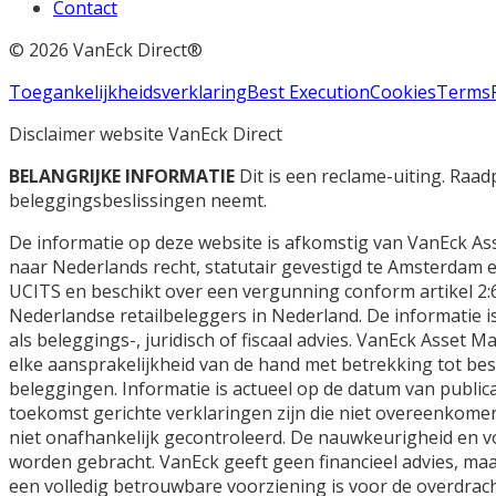
Contact
©
2026
VanEck Direct®
Toegankelijkheidsverklaring
Best Execution
Cookies
Terms
Disclaimer website VanEck Direct
BELANGRIJKE INFORMATIE
Dit is een reclame-uiting. Raa
beleggingsbeslissingen neemt.
De informatie op deze website is afkomstig van VanEck A
naar Nederlands recht, statutair gevestigd te Amsterdam
UCITS en beschikt over een vergunning conform artikel 2:6
Nederlandse retailbeleggers in Nederland. De informatie 
als beleggings-, juridisch of fiscaal advies. VanEck Asse
elke aansprakelijkheid van de hand met betrekking tot be
beleggingen. Informatie is actueel op de datum van public
toekomst gerichte verklaringen zijn die niet overeenkomen
niet onafhankelijk gecontroleerd. De nauwkeurigheid en 
worden gebracht. VanEck geeft geen financieel advies, maar
een volledig betrouwbare voorziening is voor de overdrac