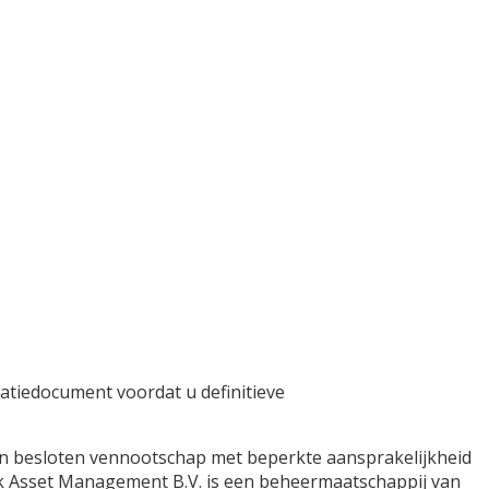
atiedocument voordat u definitieve
n besloten vennootschap met beperkte aansprakelijkheid
ck Asset Management B.V. is een beheermaatschappij van