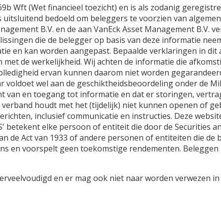
9b Wft (Wet financieel toezicht) en is als zodanig geregist
is uitsluitend bedoeld om beleggers te voorzien van algem
t Management B.V. en de aan VanEck Asset Management B.V. v
slissingen die de belegger op basis van deze informatie ne
atie en kan worden aangepast. Bepaalde verklaringen in dit
 met de werkelijkheid. Wij achten de informatie die afkomst
volledigheid ervan kunnen daarom niet worden gegarandeerd
 voldoet wel aan de geschiktheidsbeoordeling onder de MiFiD 
ht van en toegang tot informatie en dat er storingen, vert
ie verband houdt met het (tijdelijk) niet kunnen openen of 
richten, inclusief communicatie en instructies. Deze websit
' betekent elke persoon of entiteit die door de Securities 
van de Act van 1933 of andere personen of entiteiten die de
ns en voorspelt geen toekomstige rendementen. Beleggen br
erveelvoudigd en er mag ook niet naar worden verwezen in an