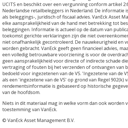
UCITS en beschikt over een vergunning conform artikel 2:6
Nederlandse retailbeleggers in Nederland. De informatie 
als beleggings-, juridisch of fiscaal advies. VanEck Asse
elke aansprakelijkheid van de hand met betrekking tot be
beleggingen. Informatie is actueel op de datum van public
toekomst gerichte verklaringen zijn die niet overeenkomen
niet onafhankelijk gecontroleerd. De nauwkeurigheid en 
worden gebracht. VanEck geeft geen financieel advies, maar
een volledig betrouwbare voorziening is voor de overdrac
geen aansprakelijkheid voor directe of indirecte schade d
vertraging of fouten bij het verzenden of ontvangen van be
bedoeld voor ingezetenen van de VS. 'Ingezetene van de VS
als een 'ingezetene van de VS' op grond van Regel 902(k) 
rendementsinformatie is gebaseerd op historische gegeve
van de hoofdsom.
Niets in dit materiaal mag in welke vorm dan ook worden v
toestemming van VanEck.
© VanEck Asset Management B.V.