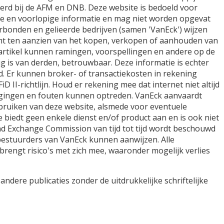
reerd bij de AFM en DNB. Deze website is bedoeld voor
ene en voorlopige informatie en mag niet worden opgevat
erbonden en gelieerde bedrijven (samen 'VanEck') wijzen
emt ten aanzien van het kopen, verkopen of aanhouden van
 artikel kunnen ramingen, voorspellingen en andere op de
ig is van derden, betrouwbaar. Deze informatie is echter
. Er kunnen broker- of transactiekosten in rekening
II-richtlijn. Houd er rekening mee dat internet niet altijd
ragingen en fouten kunnen optreden. VanEck aanvaardt
gebruiken van deze website, alsmede voor eventuele
e biedt geen enkele dienst en/of product aan en is ook niet
and Exchange Commission van tijd tot tijd wordt beschouwd
 bestuurders van VanEck kunnen aanwijzen. Alle
engt risico's met zich mee, waaronder mogelijk verlies
dere publicaties zonder de uitdrukkelijke schriftelijke