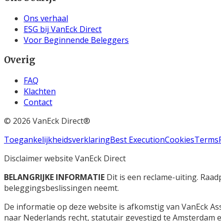
Ons verhaal
ESG bij VanEck Direct
Voor Beginnende Beleggers
Overig
FAQ
Klachten
Contact
©
2026
VanEck Direct®
Toegankelijkheidsverklaring
Best Execution
Cookies
Terms
Disclaimer website VanEck Direct
BELANGRIJKE INFORMATIE
Dit is een reclame-uiting. Raa
beleggingsbeslissingen neemt.
De informatie op deze website is afkomstig van VanEck A
naar Nederlands recht, statutair gevestigd te Amsterdam